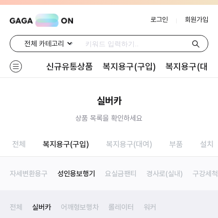
로그인
회원가입
신규유통상품
복지용구(구입)
복지용구(대여
실버카
상품 목록을 확인하세요
전체
복지용구(구입)
복지용구(대여)
부품
설치
자세변환용구
성인용보행기
요실금팬티
경사로(실내)
구강세척
전체
실버카
어깨형보행차
롤레이터
워커