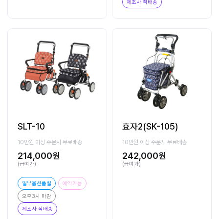
제조사 직배송
SLT-10
효자2(SK-105)
10만원 이상 주문시 무료배송
10만원 이상 주문시 무료배송
214,000원
242,000원
(급여가)
(급여가)
일부옵션품절
예약가능
오후3시 마감
제조사 직배송