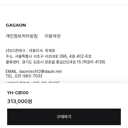
GAGAON
개인정보처리방침
이용약관
(주)다온테크
/
대표이사. 최재호
주소. 서울특별시 서초구 서초대로 396, 4층 402-6호
물류센터. 경기도 김포시 양촌읍 황금산단4로 15 (학운리 4139)
EMAIL.
daontech12@daum.net
TEL.
031-985-7033
사업자등록번호 : 126-88-01425
통신판매업신고번호 : 제2020-경기하남-1691호
YH-CB100
개인정보관리자 : 최재호
호스팅제공자 : 카페24(주)
313,000원
Copyright © 2022 GAGAON All Right Reserved.
구매하기